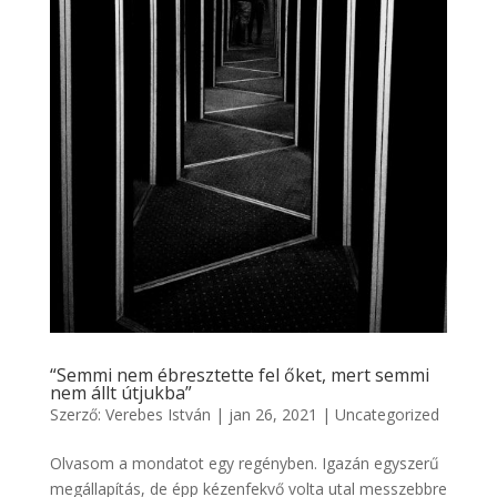
“Semmi nem ébresztette fel őket, mert semmi
nem állt útjukba”
Szerző:
Verebes István
|
jan 26, 2021
|
Uncategorized
Olvasom a mondatot egy regényben. Igazán egyszerű
megállapítás, de épp kézenfekvő volta utal messzebbre