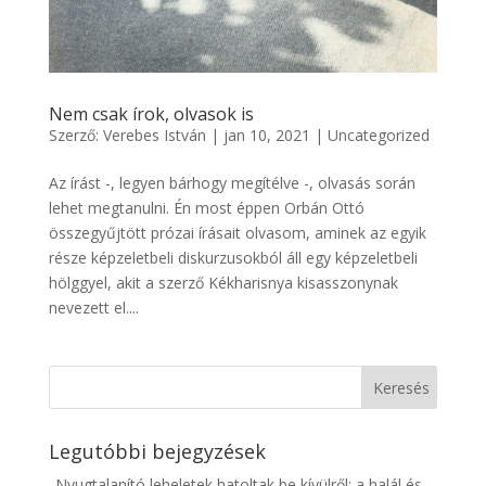
Nem csak írok, olvasok is
Szerző:
Verebes István
|
jan 10, 2021
|
Uncategorized
Az írást -, legyen bárhogy megítélve -, olvasás során
lehet megtanulni. Én most éppen Orbán Ottó
összegyűjtött prózai írásait olvasom, aminek az egyik
része képzeletbeli diskurzusokból áll egy képzeletbeli
hölggyel, akit a szerző Kékharisnya kisasszonynak
nevezett el....
Legutóbbi bejegyzések
„Nyugtalanító leheletek hatoltak be kívülről: a halál és